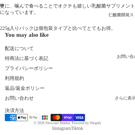
更に、噛んで食べることでオクチも嬉しい乳酸菌サプリメント
になっています。
仁酸菌開発ス
画
画
画
像
像
像
225g入りパックは個包装タイプと比べてとてもお得。
を
を
を
You may also like
全
全
全
画
画
画
面
面
面
配送について
で
で
で
お問い合
特商法に基づく表記
表
表
表
示
示
示
プライバシーポリシー
利用規約
返品/返金ポリシー
さらに表
お問い合わせ
決済方法
© 2026
Slowcare Market
, Powered by Shopify
Instagram
Tiktok