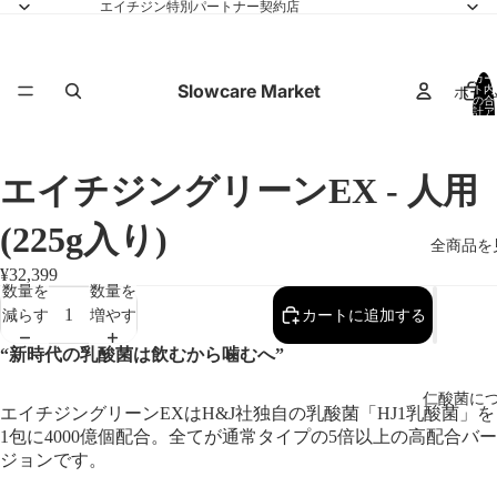
エイチジン特別パートナー契約店
カー
Slowcare Market
ホー
ト内
の合
計ア
イテ
ム
数:
0
エイチジングリーンEX - 人用
(225g入り)
全商品を
¥32,399
数量を
数量を
減らす
増やす
カートに追加する
“新時代の乳酸菌は飲むから噛むへ”
仁酸菌に
エイチジングリーンEXはH&J社独自の乳酸菌「HJ1乳酸菌」を
1包に4000億個配合。全てが通常タイプの5倍以上の高配合バー
ジョンです。